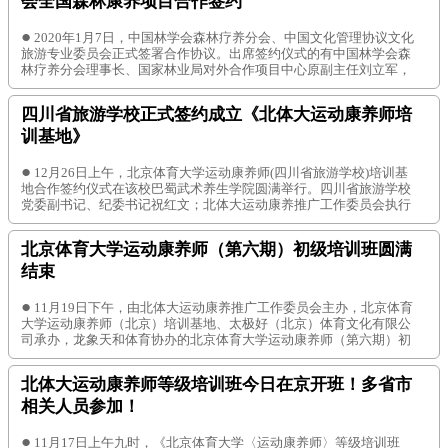
会全国森林康养项目合作签约
●
2020年1月7日，中国林学会森林疗养分会、中国文化管理协议文化
旅游专业委员会正式签署合作协议。出席签约仪式的有中国林学会森
林疗养分会理事长、国家林业局对外合作项目中心原副主任刘立军，
中国林科院科信所副所长、国家林业局林产品贸易研究中心主任叶
兵，中国林学会森林疗养分会理事长助理李峰，中国林学会森林疗养
四川省旅游学校正式签约成立《北体大运动康养师培
分会秘书孙海燕，中国文化管理协会文化旅游专业委员会会长陈浩，
中国文化管理协会文
训基地》
●
12月26日上午，北京体育大学运动康养师(四川省旅游学校)培训基
地合作签约仪式在该校巴蜀武术养生学院圆满举行。四川省旅游学校
党委副书记、纪委书记祝红文；北体大运动康养推广工作委员会执行
主任、青岛龙象天和体育文化产业有限公司董事长刘加巍；巴蜀武术
养生学院院长、四川省武术文化研究会会长刘绥滨；巴蜀武术养生学
北京体育大学运动康养师（第六期）初级培训班圆满
院副院长龙江；青城武术文化研究会杨漫副会长等领导参加了签约
结束
●
11月19日下午，由北体大运动康养推广工作委员会主办，北京体育
大学运动康养师（北京）培训基地、太极好（北京）体育文化有限公
司承办，龙象天和体育协办的北京体育大学运动康养师（第六期）初
级培训举行结课仪式。 北京体育大学产业管理集团总经理、北体大运
动康养推广工作委员会主任张强强出席本期培训班结课仪式，并向来
北体大运动康养师等级培训班今日在京开班！多省市
自全国12个省市的医疗、康复、养老、康旅、太极拳、武术学校等机
构在内的医护、康
相关人员参加！
●
11月17日上午九时，《北京体育大学〈运动康养师〉等级培训班