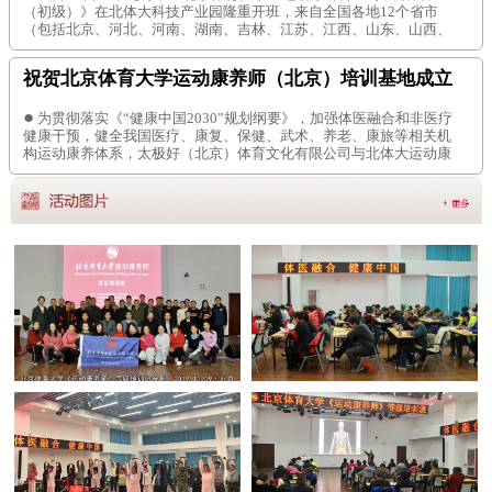
（初级）》在北体大科技产业园隆重开班，来自全国各地12个省市
（包括北京、河北、河南、湖南、吉林、江苏、江西、山东、山西、
四川、西藏、云南等）的医疗、康复、太极拳、养老、康旅机构的学
员们齐聚一堂。北体大北体科技中心刘晓威主任、北体大武术学院办
祝贺北京体育大学运动康养师（北京）培训基地成立
公室主任张盈迎、北体大体育养生教研室杨玉冰教授、北体大运动康
养推广工作委员会执
●
为贯彻落实《“健康中国2030”规划纲要》，加强体医融合和非医疗
健康干预，健全我国医疗、康复、保健、武术、养老、康旅等相关机
构运动康养体系，太极好（北京）体育文化有限公司与北体大运动康
养推广工作委员会、龙象天和体育通力合作，《北京体育大学运动康
养师（北京）培训基地》昨日在京成立。(基地编号:BJ7213) 揭牌仪式
现场 从左至右嘉宾：崔仲三、刘加巍、张欣、胡晓